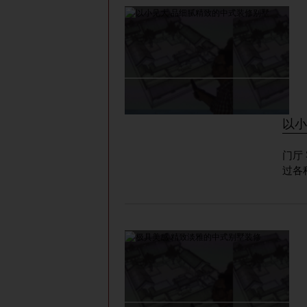
以小
门厅 客厅 整个空间以&ldquo;气&rdquo;道&ldquo;韵&rdquo;，通
过各