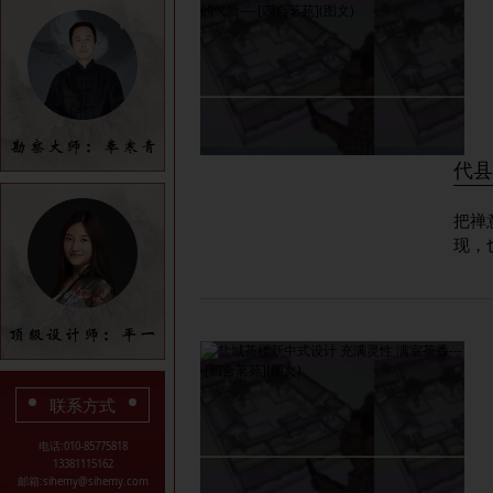
代县
把禅
现，
联系方式
电话:010-85775818
13381115162
邮箱:sihemy@sihemy.com