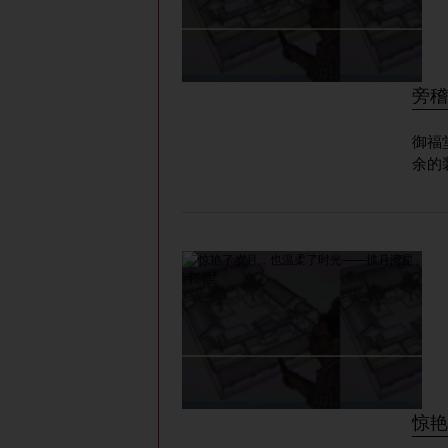
旁稽
御福
余的
惊艳