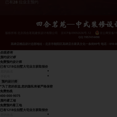
已有
28
位业主预约
版权所有:北京四合茗苑建筑设计有限公司
京ICP备09092636号-12
京公网安备1101
QQ:1957414498
高碑店精品设计总部地址：北京市朝阳区高碑店古家具文化一条街89号 电话：010-857758
在线咨询
预约设计师
免费预约设计师
已有
1218
位别墅大宅业主获取报价
*
*
*为了您的权益,您的隐私将被严格保密
免费热线
400-000-9075
预约看工地
免费预约看工地
已有
1218
位别墅大宅业主获取报价
*