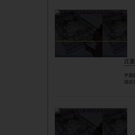
庄重
平面图 走廊 走廊 走廊 关于&ldquo;礼&rdqu
现在