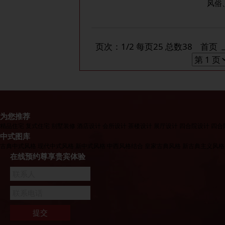
风俗
页次：1/2 每页25 总数38 首页
为您推荐
精品住宅
复式住宅
别墅装修
酒店设计
会所设计
茶楼设计
展厅设计
四合院设计
四合
中式图库
古典中式风格
现代中式风格
新中式风格
中西风格结合
皇家古典风格
新古典主义风格
在线预约尊享贵宾体验