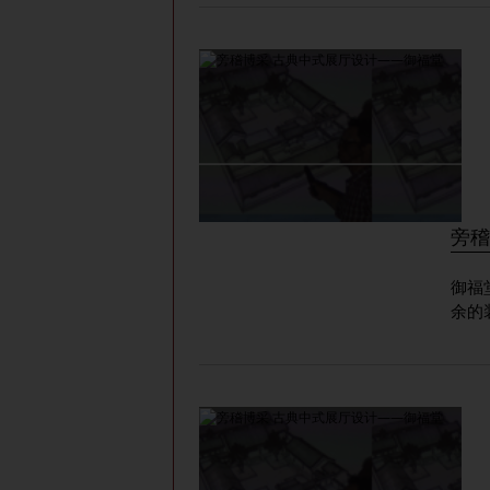
旁稽
御福
余的