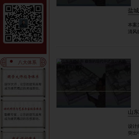
盐城
本案
清风
八大体系
山东
设计
突出