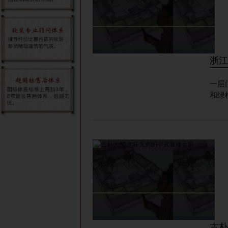
浙江
一层门厅 三层平面 三层门厅 餐厅 
和绿
古朴