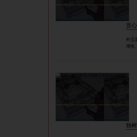
赏心
外立
增长
独树